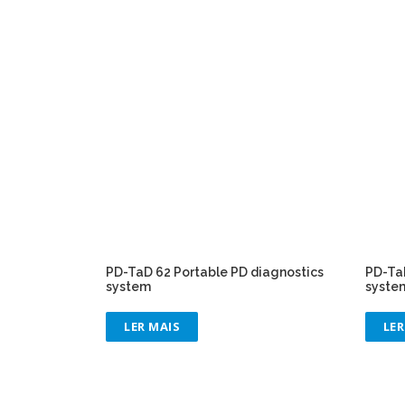
PD-TaD 62 Portable PD diagnostics
PD-TaD
system
syste
LER MAIS
LER