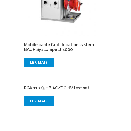
Mobile cable fault location system
BAUR Syscompact 4000
LER MAIS
PGK 110/5 HB AC/DC HV test set
LER MAIS