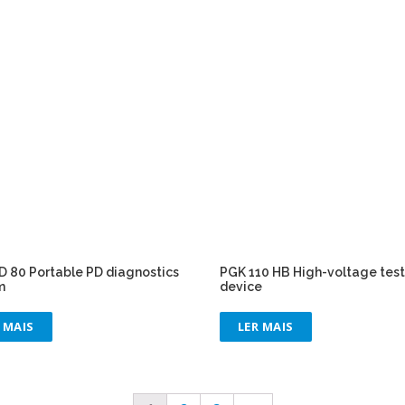
 80 Portable PD diagnostics
PGK 110 HB High-voltage test
m
device
 MAIS
LER MAIS