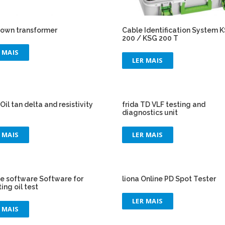
down transformer
Cable Identification System 
200 / KSG 200 T
 MAIS
LER MAIS
Oil tan delta and resistivity
frida TD VLF testing and
diagnostics unit
 MAIS
LER MAIS
te software Software for
liona Online PD Spot Tester
ting oil test
LER MAIS
 MAIS