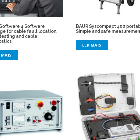
Software 4 Software
BAUR Syscompact 400 porta
e for cable fault location,
Simple and safe measuremen
testing and cable
ostics
LER MAIS
 MAIS