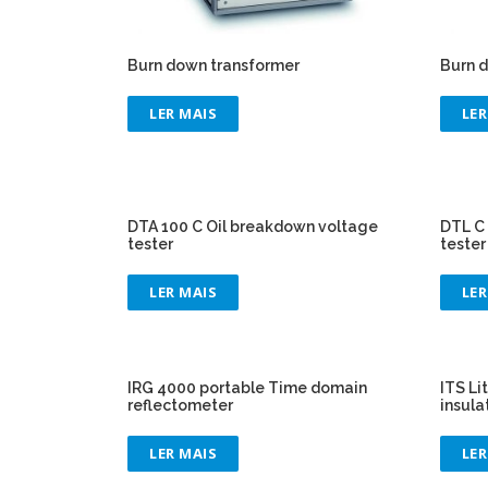
Burn down transformer
Burn 
LER MAIS
LER
DTA 100 C Oil breakdown voltage
DTL C 
tester
tester
LER MAIS
LER
IRG 4000 portable Time domain
ITS Li
reflectometer
insula
LER MAIS
LER