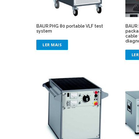
BAUR PHG 80 portable VLF test
BAUR 
system
packag
cable 
diagn
LER MAIS
LER